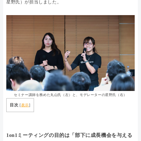
星野氏）が担当しました。
セミナー講師を務めた丸山氏（左）と、モデレーターの星野氏（右）
目次
[
表示
]
1on1ミーティングの目的は「部下に成長機会を与える