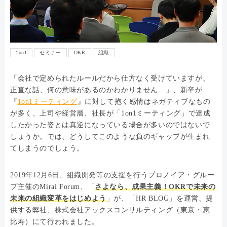
1on1
セミナー
OKR
組織
「会社で定められたルールだから仕方なく受けていますが、
正直な話、何の意味があるのかわかりません…」、新卒が
『
1on1ミーティング
』に対して抱く感情はネガティブなもの
が多く、上司や経営層、社長が「1on1ミーティング」で達成
したかった姿とは真逆になっている場合が多いのではないで
しょうか。では、どうしてこのような負のギャップが生まれ
てしまうのでしょう。
2019年12月6日、組織開発等の支援を行うプロノイア・グルー
プ主催のMirai Forum、「
さよなら、成果主義！OKRで未来の
未来の組織変革をはじめよう
」が、「HR BLOG」を運営、提
供する弊社、株式会社アックスコンサルティング（東京・恵
比寿）にて行われました。