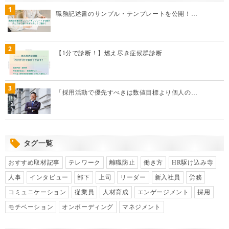
1
職務記述書のサンプル・テンプレートを公開！…
2
【1分で診断！】燃え尽き症候群診断
3
「採用活動で優先すべきは数値目標より個人の…
タグ一覧
おすすめ取材記事
テレワーク
離職防止
働き方
HR駆け込み寺
人事
インタビュー
部下
上司
リーダー
新入社員
労務
コミュニケーション
従業員
人材育成
エンゲージメント
採用
モチベーション
オンボーディング
マネジメント