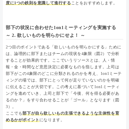
度に1つの鉄則を意識して進行する
ことをおすすめします。
部下の状況に合わせた1on1ミーティングを実施する
～ 2. 欲しいものを明らかにせよ！ ～
2つ目のポイントである「欲しいものを明らかにする」ために
は、論理的に部下またはチームの現状を4象限（図2）で分析
することが効果的です。ここでいうリソースとは、人・情
報・金・時間など意思決定に必要なものを指します。上司は
部下がこの4象限のどこに分類されるのかを考え、1on1ミーテ
ィングの場では、部下にとって何が足りていないのかを明確
に伝えることが大切です。この考えに基づいて1on1ミーティ
ングを進めていき、上司と部下で「今後、何を得る必要があ
るのか？」をすり合わせることが「ゴール」となります（図
3）。
ここでも
部下が自ら欲しいもの主張できるような主体性を育
めるかがポイント
になります。