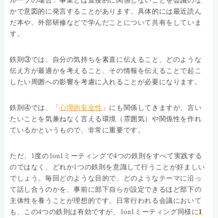
ループの場合、事業とは直接的に関係しないことを会議のな
かで意図的に発言することがあります。具体的には最近読ん
だ本や、外部研修などで学んだことについて共有をしていま
す。
鉄則③では、自分の気持ちを素直に伝えること、どのような
伝え方が最適かを考えること、その情報を伝えることで起こ
したい周囲への影響を考慮に入れることが必要になります。
鉄則④では、「
心理的安全性
」にも関係してきますが、言い
たいことを気兼ねなく言える環境（雰囲気）や関係性を作れ
ているかというもので、非常に重要です。
ただ、1度の1on1ミーティングで4つの鉄則をすべて実践する
のではなく、どれか1つの鉄則を意識して行うことが好ましい
でしょう。毎回どのような目的で、どのようなテーマに沿っ
て話し合うのかを、事前に部下自らが設定できるほど部下の
主体性を養うことが理想的です。日常行われる会議において
も、この4つの鉄則は有効ですが、1on1ミーティング同様に
1