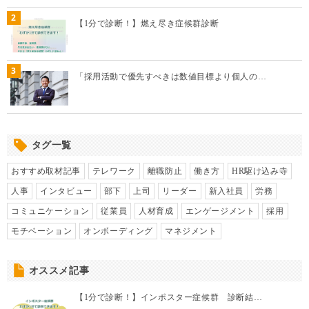
3
「採用活動で優先すべきは数値目標より個人の…
タグ一覧
おすすめ取材記事
テレワーク
離職防止
働き方
HR駆け込み寺
人事
インタビュー
部下
上司
リーダー
新入社員
労務
コミュニケーション
従業員
人材育成
エンゲージメント
採用
モチベーション
オンボーディング
マネジメント
オススメ記事
【1分で診断！】インポスター症候群 診断結…
インポスター症候群とは？仕事への影響と対処…