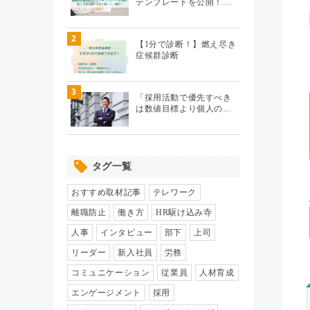
テンプレートを公開！…
テレワーク
（20）
2
【1分で診断！】燃え尽き
症候群診断
エンゲージメント
（104）
3
パフォーマンス管理
（112）
「採用活動で優先すべき
は数値目標より個人の…
労務110番
（64）
タグ一覧
HR駆け込み寺
（17）
おすすめ取材記事
テレワーク
HRの基本
（33）
離職防止
働き方
HR駆け込み寺
人事
インタビュー
部下
上司
リクルーティング
（19）
リーダー
新入社員
労務
コミュニケーション
従業員
人材育成
給与制度・設計
（8）
エンゲージメント
採用