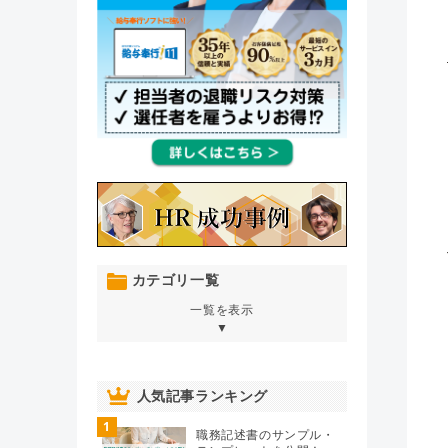
カテゴリ一覧
一覧を表示
▼
オンボーディング
（76）
人気記事ランキング
1
人材育成・開発・研修
（106）
職務記述書のサンプル・