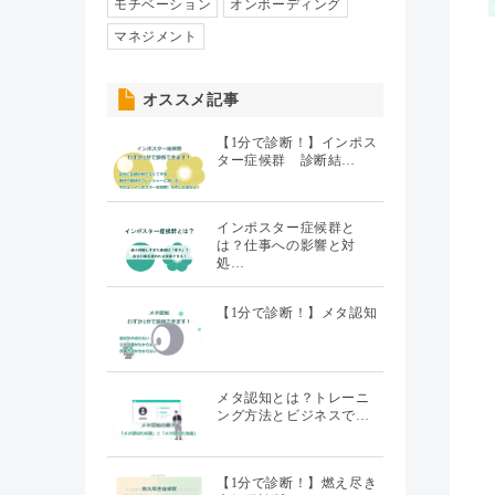
人事異動・配置
モチベーション
オンボーディング
（7）
マネジメント
社員情報管理
（5）
オススメ記事
聞くHR
（20）
【1分で診断！】インポス
ター症候群 診断結…
インポスター症候群と
は？仕事への影響と対
処…
【1分で診断！】メタ認知
メタ認知とは？トレーニ
ング方法とビジネスで…
【1分で診断！】燃え尽き