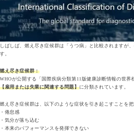
しばしば、燃え尽き症候群は「うつ病」と比較されますが、
す。
燃え尽き症候群：
WHOが公開する「国際疾病分類第11版健康診断情報の世界
【雇用または失業に関連する問題】
に分類されています。
燃え尽き症候群は、以下のような症状を引き起こすことを把
・倦怠感
・気分が落ち込む
・本来のパフォーマンスを発揮できない