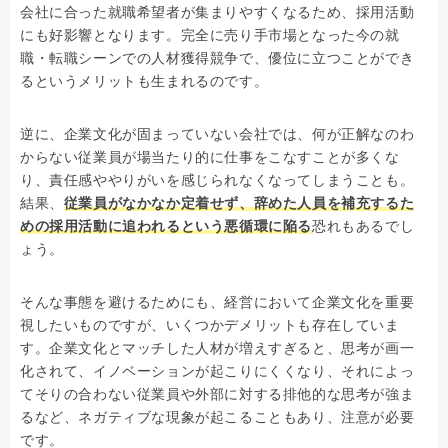
会社に合った就職希望者が集まりやすくなるため、採用活動
にも好影響となります。完全に売り手市場となった今の就
職・転職シーンでの人材獲得競争で、優位に立つことができ
るというメリットも生まれるのです。
逆に、企業文化が固まっていない会社では、何が正解なのわ
からない従業員が場当たり的に仕事をこなすことが多くな
り、責任感ややりがいを感じられなくなってしまうことも。
結果、
従業員がなかなか定着せず、辞めた人員を補充するた
めの採用活動に追われるという悪循環に陥る
恐れもあるでし
ょう。
そんな事態を避けるためにも、経営において企業文化を重要
視したいものですが、いくつかデメリットも存在していま
す。企業文化とマッチした人材が増えすぎると、思考が画一
化されて、イノベーションが起こりにくくなり、それによっ
てそりの合わない従業員や外部に対する排他的な思考が強ま
るなど、ネガティブな現象が起こることもあり、注意が必要
です。