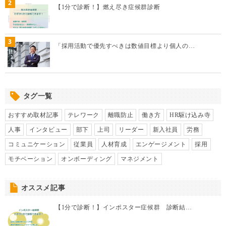
2
【1分で診断！】燃え尽き症候群診断
3
「採用活動で優先すべきは数値目標より個人の…
タグ一覧
おすすめ取材記事
テレワーク
離職防止
働き方
HR駆け込み寺
人事
インタビュー
部下
上司
リーダー
新入社員
労務
コミュニケーション
従業員
人材育成
エンゲージメント
採用
モチベーション
オンボーディング
マネジメント
オススメ記事
【1分で診断！】インポスター症候群 診断結…