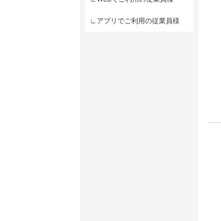
∟アプリでご利用の従業員様