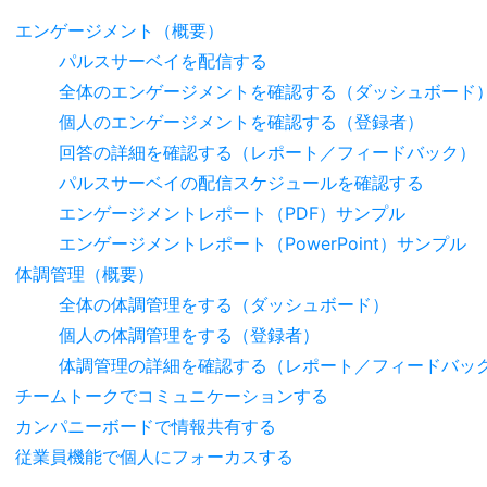
エンゲージメント（概要）
パルスサーベイを配信する
全体のエンゲージメントを確認する（ダッシュボード
個人のエンゲージメントを確認する（登録者）
回答の詳細を確認する（レポート／フィードバック）
パルスサーベイの配信スケジュールを確認する
エンゲージメントレポート（PDF）サンプル
エンゲージメントレポート（PowerPoint）サンプル
体調管理（概要）
全体の体調管理をする（ダッシュボード）
個人の体調管理をする（登録者）
体調管理の詳細を確認する（レポート／フィードバッ
チームトークでコミュニケーションする
カンパニーボードで情報共有する
従業員機能で個人にフォーカスする