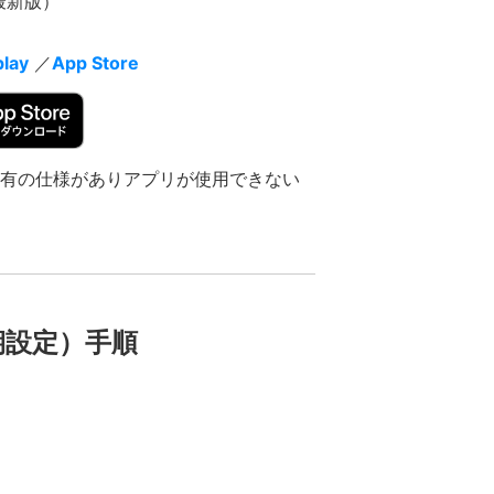
最新版）
play
／
App Store
により固有の仕様がありアプリが使用できない
期設定）手順