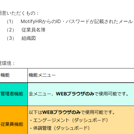
用意いただくもの：
（1） MotifyHRからのID・パスワードが記載されたメール
（2） 従業員名簿
（3） 組織図
奨環境：