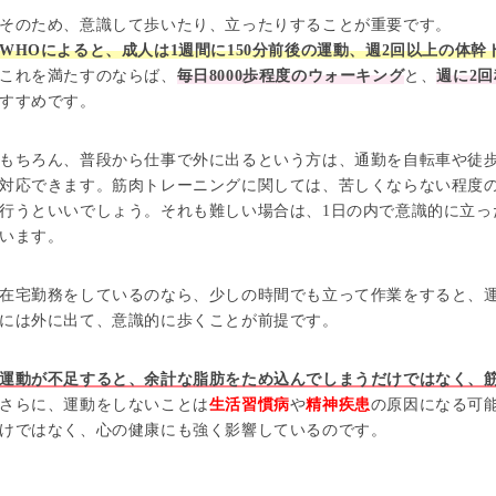
そのため、意識して歩いたり、立ったりすることが重要です。
WHOによると、成人は1週間に150分前後の運動、週2回以上の体
これを満たすのならば、
毎日8000歩程度のウォーキング
と、
週に2
すすめです。
もちろん、普段から仕事で外に出るという方は、通勤を自転車や徒
対応できます。筋肉トレーニングに関しては、苦しくならない程度のス
行うといいでしょう。それも難しい場合は、1日の内で意識的に立っ
います。
在宅勤務をしているのなら、少しの時間でも立って作業をすると、
には外に出て、意識的に歩くことが前提です。
運動が不足すると、余計な脂肪をため込んでしまうだけではなく、
さらに、運動をしないことは
生活習慣病
や
精神疾患
の原因になる可
けではなく、心の健康にも強く影響しているのです。