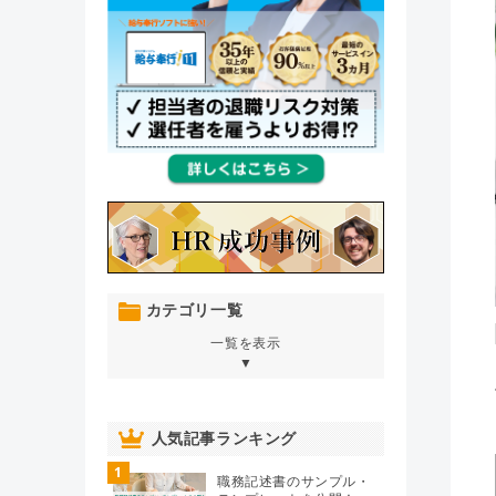
カテゴリ一覧
一覧を表示
▼
オンボーディング
（76）
人気記事ランキング
1
人材育成・開発・研修
（106）
職務記述書のサンプル・