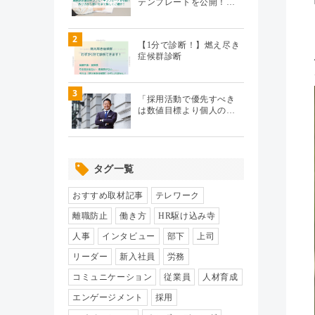
テンプレートを公開！…
テレワーク
（20）
2
【1分で診断！】燃え尽き
症候群診断
エンゲージメント
（104）
3
パフォーマンス管理
（112）
「採用活動で優先すべき
は数値目標より個人の…
労務110番
（64）
タグ一覧
HR駆け込み寺
（17）
おすすめ取材記事
テレワーク
HRの基本
（33）
離職防止
働き方
HR駆け込み寺
人事
インタビュー
部下
上司
リクルーティング
（19）
リーダー
新入社員
労務
コミュニケーション
従業員
人材育成
給与制度・設計
（8）
エンゲージメント
採用