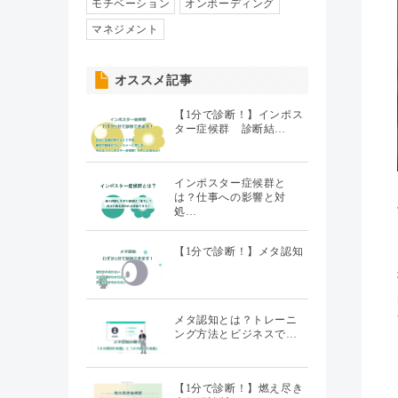
人事異動・配置
モチベーション
オンボーディング
（7）
マネジメント
社員情報管理
（5）
オススメ記事
聞くHR
（20）
【1分で診断！】インポス
ター症候群 診断結…
インポスター症候群と
は？仕事への影響と対
処…
【1分で診断！】メタ認知
メタ認知とは？トレーニ
ング方法とビジネスで…
【1分で診断！】燃え尽き