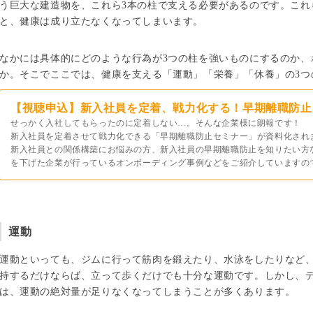
う巨大な建造物を、これら3本の柱で支える必要があるのです。これ
と、健康は成り立たなくなってしまいます。
なかには具体的にどのような行為が3つの柱を強いものにするのか、
か。そこでここでは、健康を支える「運動」「栄養」「休養」の3つ
【視聴申込】新入社員を定着、戦力化する！早期離職防止
せっかく入社してもらったのに定着しない…。そんな企業様に朗報です！
新入社員を定着させて戦力化できる「早期離職防止セミナー」が資料化され
新入社員との関係構築にお悩みの方、新入社員の早期離職防止を知りたい方
を下げた企業が行っているオンボーディング事例などをご紹介していますの
運動
運動といっても、ジムに行って筋肉を鍛えたり、水泳をしたりなど
持するだけならば、立って歩くだけでも十分な運動です。しかし、
は、運動の絶対量が足りなくなってしまうことが多くあります。