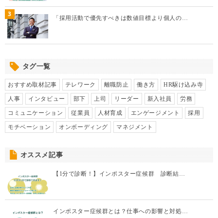
3
「採用活動で優先すべきは数値目標より個人の…
タグ一覧
おすすめ取材記事
テレワーク
離職防止
働き方
HR駆け込み寺
人事
インタビュー
部下
上司
リーダー
新入社員
労務
コミュニケーション
従業員
人材育成
エンゲージメント
採用
モチベーション
オンボーディング
マネジメント
オススメ記事
【1分で診断！】インポスター症候群 診断結…
インポスター症候群とは？仕事への影響と対処…