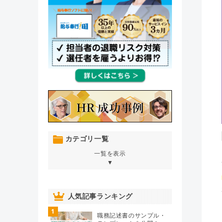
カテゴリ一覧
一覧を表示
▼
オンボーディング
（76）
人気記事ランキング
1
人材育成・開発・研修
（106）
職務記述書のサンプル・