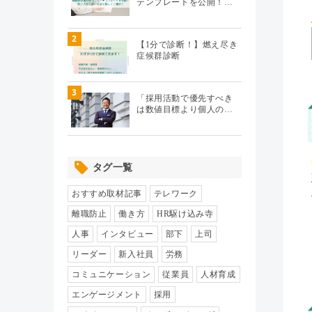
テンプレートを公開！…
テレワーク
（20）
2
【1分で診断！】燃え尽き
症候群診断
エンゲージメント
（104）
3
パフォーマンス管理
（112）
「採用活動で優先すべき
は数値目標より個人の…
労務110番
（64）
タグ一覧
HR駆け込み寺
（17）
おすすめ取材記事
テレワーク
HRの基本
（33）
離職防止
働き方
HR駆け込み寺
人事
インタビュー
部下
上司
リクルーティング
（19）
リーダー
新入社員
労務
コミュニケーション
従業員
人材育成
給与制度・設計
（8）
エンゲージメント
採用