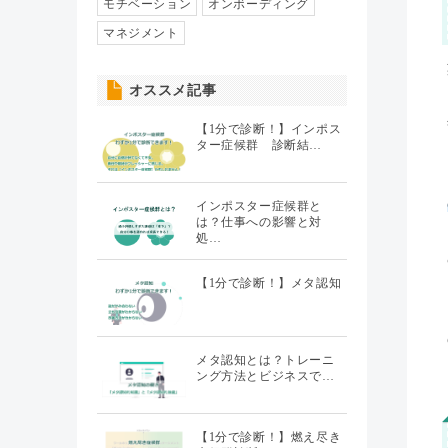
人事異動・配置
モチベーション
オンボーディング
（7）
マネジメント
社員情報管理
（5）
オススメ記事
聞くHR
（20）
【1分で診断！】インポス
ター症候群 診断結…
インポスター症候群と
は？仕事への影響と対
処…
【1分で診断！】メタ認知
メタ認知とは？トレーニ
ング方法とビジネスで…
【1分で診断！】燃え尽き