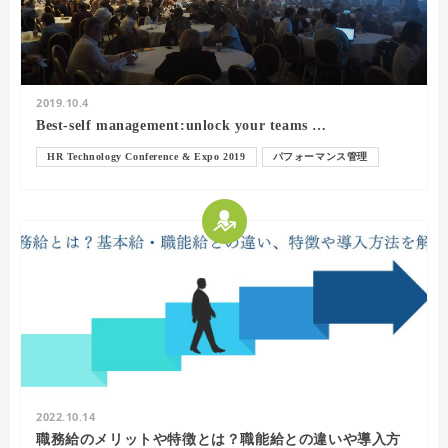
2019.10.4
Best-self management:unlock your teams …
HR Technology Conference & Expo 2019
パフォーマンス管理
Shane Metcalf
15FIVE
HR Technology
HRTech
HR
退職
2022.10.14
職務給のメリットや特徴とは？職能給との違いや導入方