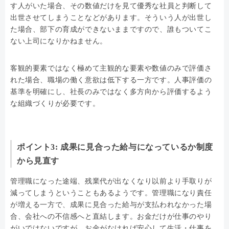
す人がいた場合、その数値だけを見て優秀な社員と判断して
出世させてしまうことなどがあります。そういう人が出世し
た場合、部下の育成ができないままですので、誰もついてこ
ない上司になりかねません。
客観的要素ではなく極めて主観的な要素や数値のみで評価さ
れた場合、職場の働く意欲は低下する一方です。人事評価の
基準を明確にし、社長のみではなく多方向から評価するよう
な組織づくりが必要です。
ポイント3: 成果に見合った給与になっているか制度
から見直す
管理職になった途端、残業代が出なくなり以前より手取りが
減ってしまうということもあるようです。管理職になり責任
が増える一方で、成果に見合った給与が支払われなかった場
合、会社への不信感へと直結します。お金だけが仕事のやり
がいではないですが、お金がなければ安心して生活・仕事を