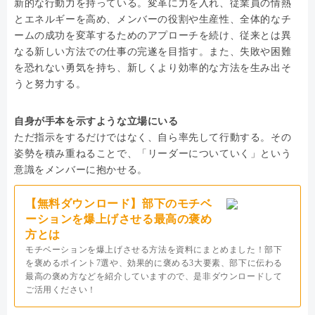
新的な行動力を持っている。変革に力を入れ、従業員の情熱
とエネルギーを高め、メンバーの役割や生産性、全体的なチ
ームの成功を変革するためのアプローチを続け、従来とは異
なる新しい方法での仕事の完遂を目指す。また、失敗や困難
を恐れない勇気を持ち、新しくより効率的な方法を生み出そ
うと努力する。
自身が手本を示すような立場にいる
ただ指示をするだけではなく、自ら率先して行動する。その
姿勢を積み重ねることで、「リーダーについていく」という
意識をメンバーに抱かせる。
【無料ダウンロード】部下のモチベ
ーションを爆上げさせる最高の褒め
方とは
モチベーションを爆上げさせる方法を資料にまとめました！部下
を褒めるポイント7選や、効果的に褒める3大要素、部下に伝わる
最高の褒め方などを紹介していますので、是非ダウンロードして
ご活用ください！