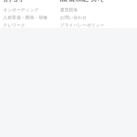
オンボーディング
運営団体
人材育成・開発・研修
お問い合わせ
テレワーク
プライバシーポリシー
エンゲージメント
パフォーマンス管理
労務110番
HR駆け込み寺
HRの基本
リクルーティング
給与制度・設計
人事異動・配置
社員情報管理
聞くHR
Copyright © ACCS Consulting Co., Ltd. All Rights Reserved.