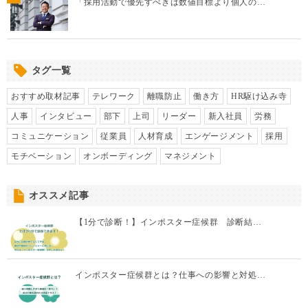
「採用活動で優先すべきは数値目標より個人の…
タグ一覧
おすすめ取材記事
テレワーク
離職防止
働き方
HR駆け込み寺
人事
インタビュー
部下
上司
リーダー
新入社員
労務
コミュニケーション
従業員
人材育成
エンゲージメント
採用
モチベーション
オンボーディング
マネジメント
オススメ記事
【1分で診断！】インポスター症候群 診断結…
インポスター症候群とは？仕事への影響と対処…