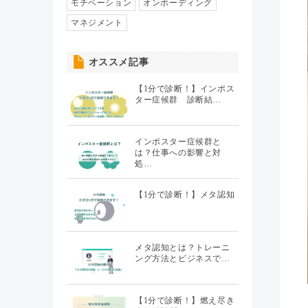
人事異動・配置
モチベーション
オンボーディング
（7）
マネジメント
社員情報管理
（5）
オススメ記事
聞くHR
（20）
【1分で診断！】インポス
ター症候群 診断結…
インポスター症候群と
は？仕事への影響と対
処…
【1分で診断！】メタ認知
メタ認知とは？トレーニ
ング方法とビジネスで…
【1分で診断！】燃え尽き