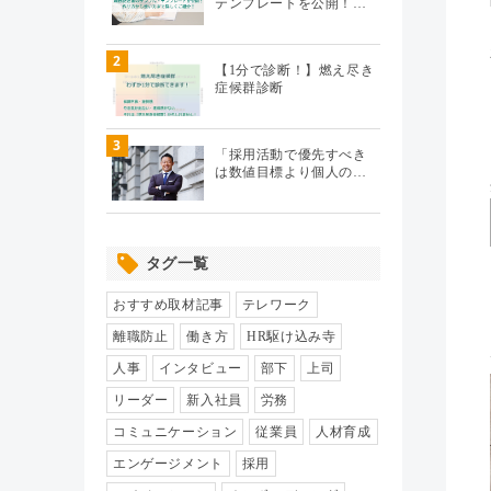
テンプレートを公開！…
テレワーク
（20）
2
【1分で診断！】燃え尽き
症候群診断
エンゲージメント
（104）
3
パフォーマンス管理
（112）
「採用活動で優先すべき
は数値目標より個人の…
労務110番
（64）
タグ一覧
HR駆け込み寺
（17）
おすすめ取材記事
テレワーク
HRの基本
（33）
離職防止
働き方
HR駆け込み寺
人事
インタビュー
部下
上司
リクルーティング
（19）
リーダー
新入社員
労務
コミュニケーション
従業員
人材育成
給与制度・設計
（8）
エンゲージメント
採用