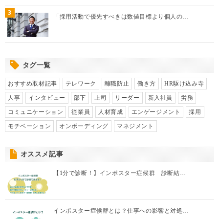
3
「採用活動で優先すべきは数値目標より個人の…
タグ一覧
おすすめ取材記事
テレワーク
離職防止
働き方
HR駆け込み寺
人事
インタビュー
部下
上司
リーダー
新入社員
労務
コミュニケーション
従業員
人材育成
エンゲージメント
採用
モチベーション
オンボーディング
マネジメント
オススメ記事
【1分で診断！】インポスター症候群 診断結…
インポスター症候群とは？仕事への影響と対処…