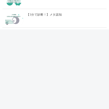
【1分で診断！】メタ認知
メタ認知とは？トレーニング方法とビジネスで…
【1分で診断！】燃え尽き症候群診断
メニュー
HR用語集
HR成功事例＜過去の取材先
企業様＞
運営団体