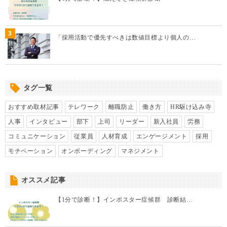
3
「採用活動で優先すべきは数値目標より個人の…
タグ一覧
おすすめ取材記事
テレワーク
離職防止
働き方
HR駆け込み寺
人事
インタビュー
部下
上司
リーダー
新入社員
労務
コミュニケーション
従業員
人材育成
エンゲージメント
採用
モチベーション
オンボーディング
マネジメント
オススメ記事
【1分で診断！】インポスター症候群 診断結…