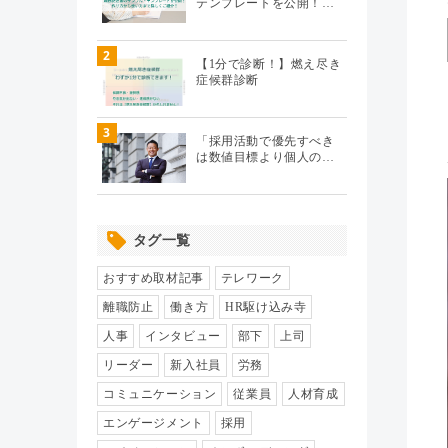
テンプレートを公開！…
テレワーク
（20）
2
【1分で診断！】燃え尽き
症候群診断
エンゲージメント
（104）
3
パフォーマンス管理
（112）
「採用活動で優先すべき
は数値目標より個人の…
労務110番
（64）
タグ一覧
HR駆け込み寺
（17）
おすすめ取材記事
テレワーク
HRの基本
（33）
離職防止
働き方
HR駆け込み寺
人事
インタビュー
部下
上司
リクルーティング
（19）
リーダー
新入社員
労務
コミュニケーション
従業員
人材育成
給与制度・設計
（8）
エンゲージメント
採用