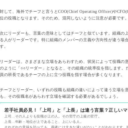
対して、海外でチーフと言うとCOO(Chief Operating Officer)やCFO(C
位の役職となります。そのため、混同しないように注意が必要です
次にリーダーも、言葉の意味としてはチーフと似ています。組織の
る人がリーダーです。特に組織のメンバーの主義や方向性が違う場
す。
リーダーは、さまざまな立場をあらわすため、状況によって役職の
のように「○○リーダー」となると、その組織の統率役を指します。
員の班長であるチーフの上に立つ役職を指す場合が多くなります。
チーフとリーダー、いずれの役職も組織の違いによって違う立場を
も、その役職名があらわす立場を確認する必要があるでしょう。
若手社員必見！「上司」と「上長」は違う言葉？正しいマ
上司…その人よりも役職が上の人。その官庁の上級の官庁。
上長…年齢・地位が上であること、上にいる人。
それぞれの意味を比べても、両者には大きな違いがないことがわかります。