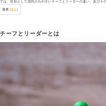
では、区別として混同されやすいチーフとリーダーの違い、及びそ
目次
[
表示
]
チーフとリーダーとは