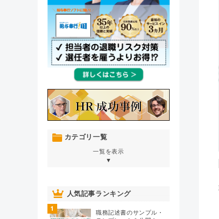
カテゴリ一覧
一覧を表示
▼
オンボーディング
（76）
人気記事ランキング
1
人材育成・開発・研修
（106）
職務記述書のサンプル・