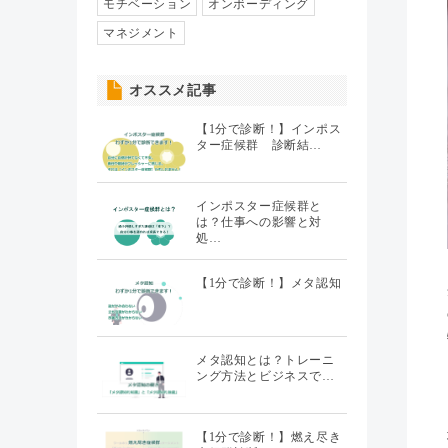
人事異動・配置
モチベーション
オンボーディング
（7）
マネジメント
社員情報管理
（5）
オススメ記事
聞くHR
（20）
【1分で診断！】インポス
ター症候群 診断結…
インポスター症候群と
は？仕事への影響と対
処…
【1分で診断！】メタ認知
メタ認知とは？トレーニ
ング方法とビジネスで…
【1分で診断！】燃え尽き