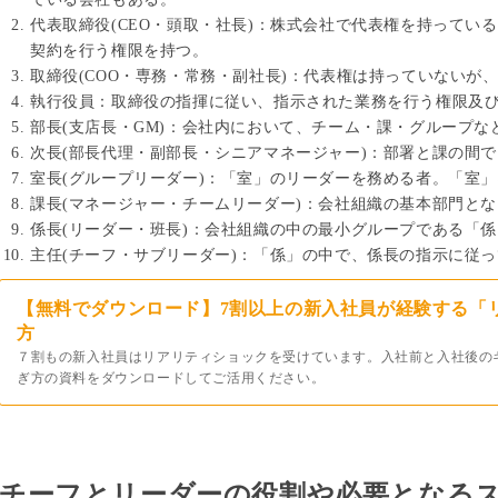
代表取締役(CEO・頭取・社長)：株式会社で代表権を持ってい
契約を行う権限を持つ。
取締役(COO・専務・常務・副社長)：代表権は持っていないが
執行役員：取締役の指揮に従い、指示された業務を行う権限及
部長(支店長・GM)：会社内において、チーム・課・グループ
次長(部長代理・副部長・シニアマネージャー)：部署と課の間
室長(グループリーダー)：「室」のリーダーを務める者。「室
課長(マネージャー・チームリーダー)：会社組織の基本部門と
係長(リーダー・班長)：会社組織の中の最小グループである「
主任(チーフ・サブリーダー)：「係」の中で、係長の指示に従
【無料でダウンロード】7割以上の新入社員が経験する「
方
７割もの新入社員はリアリティショックを受けています。入社前と入社後の
ぎ方の資料をダウンロードしてご活用ください。
チーフとリーダーの役割や必要となる