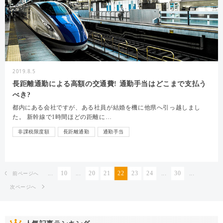
2019.8.5
長距離通勤による高額の交通費! 通勤手当はどこまで支払う
べき?
都内にある会社ですが、ある社員が結婚を機に他県へ引っ越しまし
た。 新幹線で1時間ほどの距離に…
非課税限度額
長距離通勤
通勤手当
...
10
...
20
21
22
23
24
...
30
...
前ページへ
次ページへ