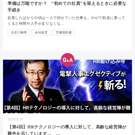
準備は万端ですか？ “初めての社員”を迎えるときに必要な
手続き
起業したばかりの頃は一人で回せていた仕事も、やがて軌道に乗って
くると時間や人手が足りなくな…
法定三帳簿
会社経営
労働契約書
2019.8.21
【第4回】HRテクノロジーの導入に対して、高齢な経営陣が
難色を示しています… …