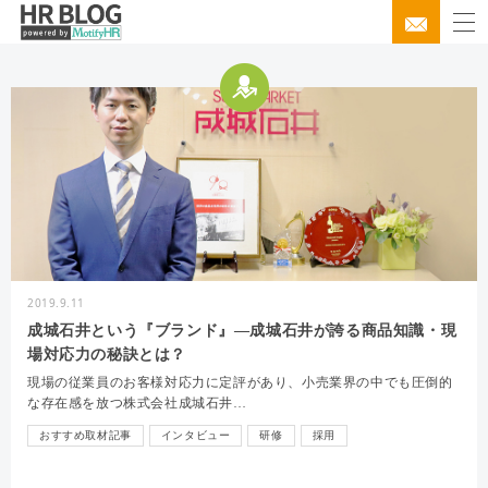
2019.9.11
成城石井という『ブランド』―成城石井が誇る商品知識・現
場対応力の秘訣とは？
現場の従業員のお客様対応力に定評があり、小売業界の中でも圧倒的
な存在感を放つ株式会社成城石井…
おすすめ取材記事
インタビュー
研修
採用