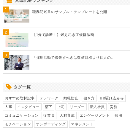
人気記事ランキング
1
職務記述書のサンプル・テンプレートを公開！…
2
【1分で診断！】燃え尽き症候群診断
3
「採用活動で優先すべきは数値目標より個人の…
タグ一覧
おすすめ取材記事
テレワーク
離職防止
働き方
HR駆け込み寺
人事
インタビュー
部下
上司
リーダー
新入社員
労務
コミュニケーション
従業員
人材育成
エンゲージメント
採用
モチベーション
オンボーディング
マネジメント