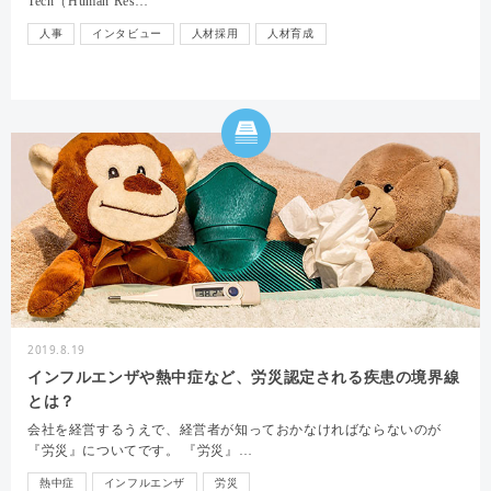
Tech（Human Res…
人事
インタビュー
人材採用
人材育成
2019.8.19
インフルエンザや熱中症など、労災認定される疾患の境界線
とは？
会社を経営するうえで、経営者が知っておかなければならないのが
『労災』についてです。 『労災』…
熱中症
インフルエンザ
労災