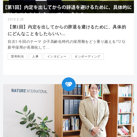
2019.8.28
【第1回】内定を出してからの辞退を避けるために、具体的
にどんなことをしたらいい…
目次1 今回のテーマ 少子高齢化時代の採用難をどう乗り越える?!2 Q.
新卒採用が長期化して…
曽和利光
人事
インタビュー
オンボーディング