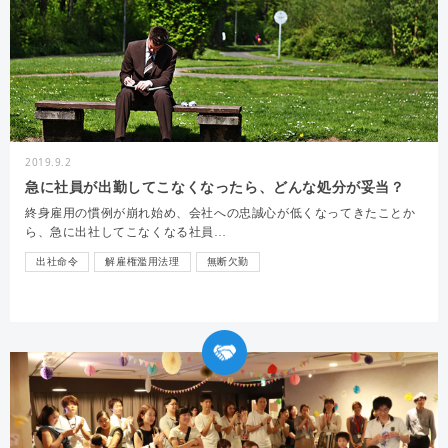
2019.9.2
急に社員が出勤してこなくなったら、どんな処分が妥当？
終身雇用の慣例が崩れ始め、会社への忠誠心が低くなってきたことか
ら、急に出社してこなくなる社員…
出社命令
解雇権濫用法理
無断欠勤