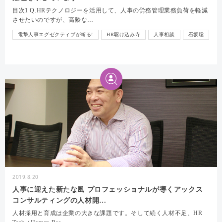
目次1 Q.HRテクノロジーを活用して、人事の労務管理業務負荷を軽減
させたいのですが、高齢な…
電撃人事エグゼクティブが斬る!
HR駆け込み寺
人事相談
石坂聡
インタビュー
2019.8.20
人事に迎えた新たな風 プロフェッショナルが導くアックス
コンサルティングの人材開…
人材採用と育成は企業の大きな課題です。そして続く人材不足、HR