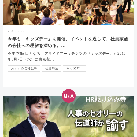
2019.8.30
今年も「キッズデー」を開催。イベントを通して、社員家族
の会社への理解を深める。…
今年で8回目となる、アライドアーキテクツの『キッズデー』が2019
年8月7日（水）に東京都…
おすすめ取材記事
社員満足
キッズデー
HRBLOG編集部 とつげき取材チーム
アライドアーキテクツ
家族交流
家族理解
社員家族
社内イベント
インタビュー