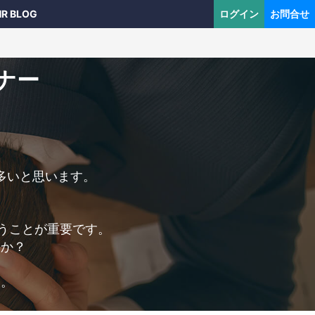
HR BLOG
ログイン
お問合せ
ナー
、
多いと思います。
。
うことが重要です。
のか？
す。