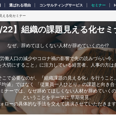
例
選ばれる理由
コンサルティングサービス
セミナー
題見える化セミナー
6/22】組織の課題見える化セミ
なぜ、辞めてほしくない人材が辞めていくのか⁉
労働人口の減少やコロナ禍の影響で先の読みづらい今
を大切にすること」に注力している経営者、人事の方は
そこで必要なのが、『組織課題の見える化』を行うこと
平均値」ではなく 「従業員一人ひとり」の課題と向き合
ミナーでは、なぜ辞めてほしくない人材が辞めていく
ということをテーマに 早期発見、
ォローの具体的な手法を交えて講演させていただきま