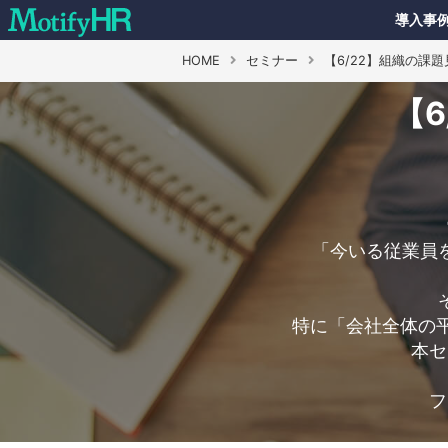
導入事
HOME
セミナー
【6/22】組織の課
【
「今いる従業員
特に「会社全体の
本セ
フ