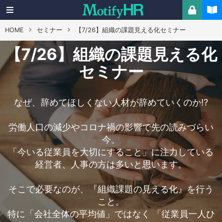
HOME
セミナー
【7/26】組織の課題見える化セミナー
【7/26】組織の課題見える化
セミナー
なぜ、辞めてほしくない人材が辞めていくのか⁉
労働人口の減少やコロナ禍の影響で先の読みづらい
今、
「今いる従業員を大切にすること」に注力している
経営者、人事の方は多いと思います。
そこで必要なのが、『組織課題の見える化』を行う
こと。
特に「会社全体の平均値」ではなく 「従業員一人ひ