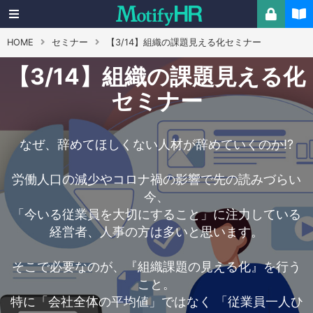
HOME
セミナー
【3/14】組織の課題見える化セミナー
【3/14】組織の課題見える化
セミナー
なぜ、辞めてほしくない人材が辞めていくのか⁉
労働人口の減少やコロナ禍の影響で先の読みづらい
今、
「今いる従業員を大切にすること」に注力している
経営者、人事の方は多いと思います。
そこで必要なのが、『組織課題の見える化』を行う
こと。
特に「会社全体の平均値」ではなく 「従業員一人ひ