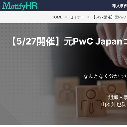
導入事
HOME
セミナー
【5/27開催】元Pw
【5/27開催】元PwC Ja
なんとなく分かっ
組織人
山本紳也氏