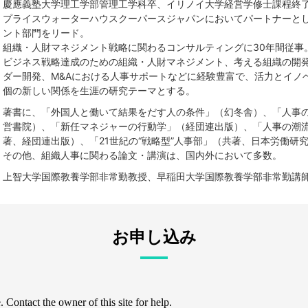
慶應義塾大学理工学部管理工学科卒、イリノイ大学経営学修士課程終了
プライスウォーターハウスクーパースジャパンにおいてパートナーと
ント部門をリード。
組織・人財マネジメント戦略に関わるコンサルティングに30年間従事
ビジネス戦略達成のための組織・人財マネジメント、考える組織の開
ダー開発、M&Aにおける人事サポートなどに経験豊富で、活力とイノ
個の新しい関係を生涯の研究テーマとする。
著書に、「外国人と働いて結果をだす人の条件」（幻冬舎）、「人事
営書院）、「新任マネジャーの行動学」（経団連出版）、「人事の潮
著、経団連出版）、「21世紀の“戦略型”人事部」（共著、日本労働研
その他、組織人事に関わる論文・講演は、国内外において多数。
上智大学国際教養学部非常勤教授、早稲田大学国際教養学部非常勤講師​
お申し込み