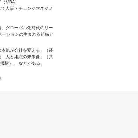
（MBA）
して人事・チェンジマネジメ
。
発、グローバル化時代のリー
ベーションの生まれる組織と
の本気が会社を変える」（経
流－人と組織の未来像」（共
究機構）、 などがある。
​