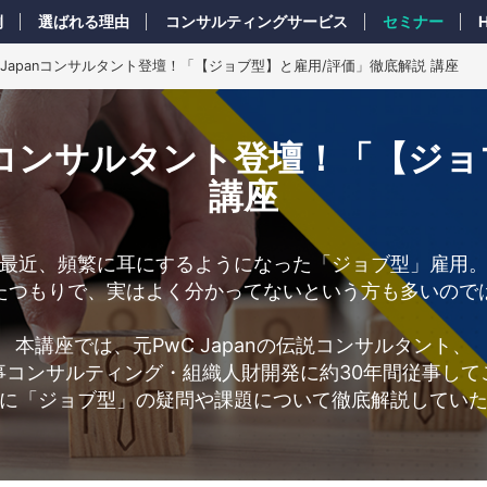
例
選ばれる理由
コンサルティングサービス
セミナー
C Japanコンサルタント登壇！「【ジョブ型】と雇用/評価」徹底解説 講座
panコンサルタント登壇！「【
講座
最近、頻繁に耳にするようになった「ジョブ型」雇用
たつもりで、実はよく分かってないという方も多いので
本講座では、元PwC Japanの伝説コンサルタント、
事コンサルティング・組織人財開発に約30年間従事して
に「ジョブ型」の疑問や課題について徹底解説してい