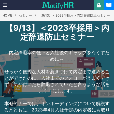
HOME
セミナー
【9/13】＜2023卒採用＞内定辞退防止セミナー
【9/13】＜2023卒採用＞内
定辞退防止セミナー
～内定辞退率の低下と入社後のギャップをなくすた
めに～
せっかく優秀な人材を惹きつけて内定まで進めるこ
とができたのに、入社までのフォローがうまくでき
ず、気が付いたら辞退されていたと言うような話を
よく耳にします。
本セミナーでは、オンボーディングについて解説す
るとともに、2023年4月入社予定の内定者にも取り