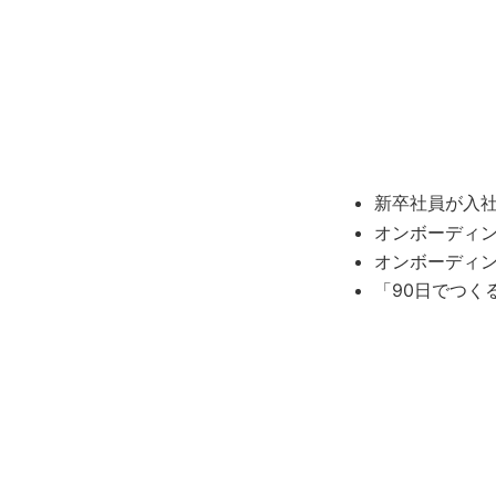
新卒社員が入
オンボーディン
オンボーディ
「90日でつく