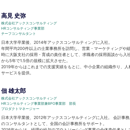
高見 史弥
株式会社アックスコンサルティング
HRコンサルティング事業部
チーフコンサルタント
日本大学卒業後、2014年アックスコンサルティングに入社。
年間平均200件以上の士業事務所を訪問し、営業・マーケティングや
時に大阪支社の採用・育成の責任者として、求職者の採用面談から入
から5年で1.5倍の規模に拡大させた。
2019年からはこれまでの支援実績をもとに、中小企業の組織作り、
サービスを提供。
佃 雄太郎
株式会社アックスコンサルティング
HRコンサルティング事業部兼BPO事業部 部長
プロダクトマネージャー
日本大学卒業後、2012年アックスコンサルティングに入社。 会計事
のコンサルタントとして、全国の会計事務所をサポート。
2016年からは、経理や給与のアウトソーシング事業の全体責任者とし