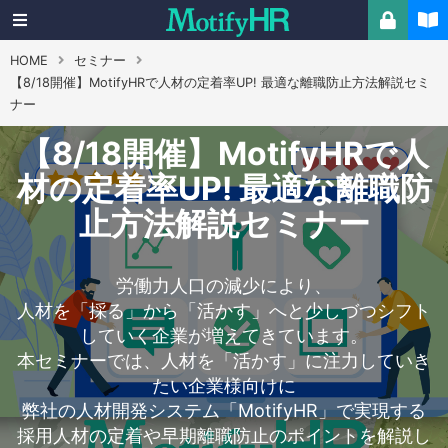
HOME
セミナー
【8/18開催】MotifyHRで人材の定着率UP! 最適な離職防止方法解説セミ
ナー
【8/18開催】MotifyHRで人
材の定着率UP! 最適な離職防
止方法解説セミナー
労働力人口の減少により、
人材を「採る」から「活かす」へと少しづつシフト
していく企業が増えてきています。
本セミナーでは、人材を「活かす」に注力していき
たい企業様向けに
弊社の人材開発システム「MotifyHR」で実現する
採用人材の定着や早期離職防止のポイントを解説し