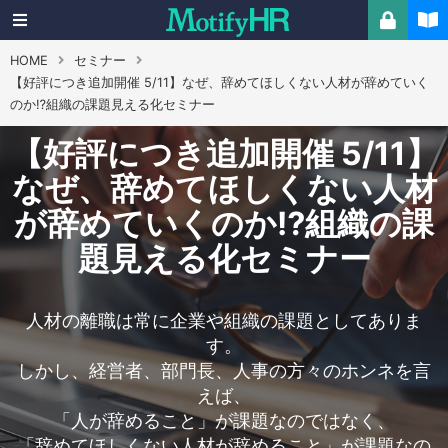
HOME
セミナー
【好評につき追加開催 5/11】なぜ、辞めてほしくない人材が辞めていく
のか⁉組織の課題見える化セミナー
【好評につき追加開催 5/11】
なぜ、辞めてほしくない人材
が辞めていくのか⁉組織の課
題見える化セミナー
人材の離職は常に企業や組織の課題としてありま
す。
しかし、経営者、部門長、人事の方々のホンネを言
えば、
「人が辞めること」が課題なのではなく、
「辞めてほしくない人材が辞めること」が課題なの