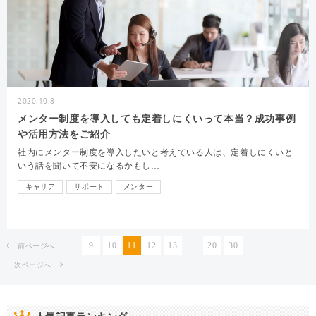
2020.10.8
メンター制度を導入しても定着しにくいって本当？成功事例
や活用方法をご紹介
社内にメンター制度を導入したいと考えている人は、定着しにくいと
いう話を聞いて不安になるかもし…
キャリア
サポート
メンター
...
9
10
11
12
13
...
20
30
...
前ページへ
次ページへ