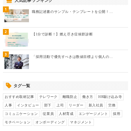
人気記事ランキング
1
職務記述書のサンプル・テンプレートを公開！…
2
【1分で診断！】燃え尽き症候群診断
3
「採用活動で優先すべきは数値目標より個人の…
タグ一覧
おすすめ取材記事
テレワーク
離職防止
働き方
HR駆け込み寺
人事
インタビュー
部下
上司
リーダー
新入社員
労務
コミュニケーション
従業員
人材育成
エンゲージメント
採用
モチベーション
オンボーディング
マネジメント