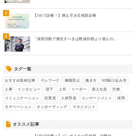
2
【1分で診断！】燃え尽き症候群診断
3
「採用活動で優先すべきは数値目標より個人の…
タグ一覧
おすすめ取材記事
テレワーク
離職防止
働き方
HR駆け込み寺
人事
インタビュー
部下
上司
リーダー
新入社員
労務
コミュニケーション
従業員
人材育成
エンゲージメント
採用
モチベーション
オンボーディング
マネジメント
オススメ記事
【1分で診断！】インポスター症候群 診断結…