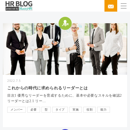
2022.7.5
これからの時代に求められるリーダーとは
目次1 優秀なリーダーを育成するために、基本や必要なスキルを確認2
リーダーとは2.1 リー…
メンバー
必要
型
タイプ
実施
役割
能力
会社
スキル
行動
仕事
計画
育成
リーダー
目標
リーダーシップ
コミュニケーション
組織
評価