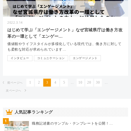
2022.3.14
はじめて学ぶ「エンゲージメント」なぜ宮城県庁は働き方改
革の一環として「エンゲー…
価値観やライフスタイルが多様化している現代では、働き方に対して
も柔軟な対応が求められています…
インタビュー
コミュニケーション
エンゲージメント
オンボーディング
1
2
3
4
5
...
10
20
30
...
前ページへ
次ページへ
人気記事ランキング
1
職務記述書のサンプル・テンプレートを公開！…