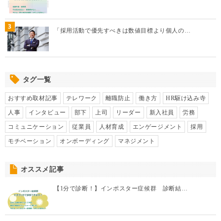
3
「採用活動で優先すべきは数値目標より個人の…
タグ一覧
おすすめ取材記事
テレワーク
離職防止
働き方
HR駆け込み寺
人事
インタビュー
部下
上司
リーダー
新入社員
労務
コミュニケーション
従業員
人材育成
エンゲージメント
採用
モチベーション
オンボーディング
マネジメント
オススメ記事
【1分で診断！】インポスター症候群 診断結…