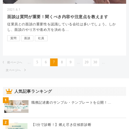
2021.6.1
面談は質問が重要！聞くべき内容や注意点を教えます
従業員との面談の重要性を認識している会社は多いでしょう。しか
し、面談のやり方や進め方を決める…
質問
面談
社員
...
5
6
7
8
9
...
20
30
...
前ページへ
次ページへ
人気記事ランキング
1
職務記述書のサンプル・テンプレートを公開！…
2
【1分で診断！】燃え尽き症候群診断